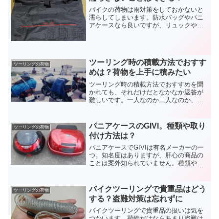
バイクの荷物は雨対策をしておかないと
濡らしてしまいます。防水バッグやパニ
アケースなら良いですが、リュックやウ
エストポーチなどの体につける物もあり
ます。スマホやデジカメなど水に弱い製
品もありますから、バイクの荷物の雨対
策はしっかりやりましょう。
ツーリング時の積載方法でおすす
ツーリングの荷物
めは？荷物を上手に積みたい
ツーリング時の積載方法でおすすめを聞
かれても、それだけだとなかなか返答が
難しいです。一人なのか二人なのか、乗
っているバイクはスポーツ系なのかオフ
車なのか、など条件によって変わってき
ます。ツーリングの荷物積載でおすすめ
パニアケースのGIVI。種類や取り
ツーリングの荷物
な積み方を考えてみます。
付け方法は？
パニアケースでGIVIは有名メーカーの一
つ。知名度はありますが、肝心の商品の
ことは案外知られていません。種類や取
り付け方法など基本的なことですが、選
択肢が複数あります。純正以外の社外品
のことも含めて、パニアケースのGIVIの
バイクツーリングで貴重品はどう
ツーリングの荷物
ことをまとめてみます。
する？盗難対策は忘れずに
バイクツーリングで貴重品の扱いは気を
つかいます。荷物だけならあまり盗難は