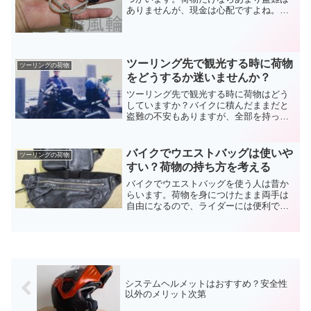
ありませんが、現金は心配ですよね。お
金がなくなればガソリンも入れられず、
家に帰ることさえ難しくなってしまいま
す。紛失も含めてバイクツーリングでの
貴重品はしっかり管理しましょう。
ツーリング先で観光する時に荷物
ツーリングの荷物
をどうするか迷いませんか？
ツーリング先で観光する時に荷物はどう
していますか？バイクに積んだままだと
盗難の不安もありますが、全部を持って
いく事ができない量の場合もあります。
完全な解決方法はなかなか見つかりませ
んが、ツーリングで観光する時の荷物の
バイクでウエストバッグは使いや
ツーリングの荷物
扱いについて考えてみます。
すい？荷物の持ち方を考える
バイクでウエストバッグを使う人は昔か
らいます。荷物を身につけたまま両手は
自由になるので、ライダーには便利です
よね。でも、リュックのほうが持てる物
の量は多いです。どちらが良いかは目的
によって変ります。バイクでウエストバ
ッグを選ぶ利点をお伝えします。
システムヘルメットはおすすめ？安全性
以外のメリット次第