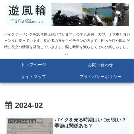
バイクツーリングを20年以上続けています。今でも原付、大型、オフ車と各ジ
ャンルに乗っています。初心者の方からベテランの方まで、困った時や悩んだ
時に役立つ情報を発信していきます。悩む時間を減らしてその分楽しみましょ
う。
トップページ
お問い合わせ
サイトマップ
プライバシーポリシー
2024-02
バイクを売る時期はいつが良い？
バイクにかかるお金
季節は関係ある？