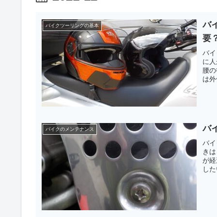
バ
バイクツーリングの基本
要
バイ
に人
腰の
は外
バ
バイクのメンテナンス
バイ
きは
が経
した