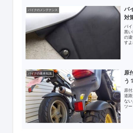
バ
バイクのメンテナンス
対
バイ
黒い
の違
すよ
原
バイクの基本知識
う
原付
道路
ない
ツー