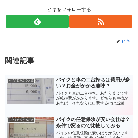
ヒキをフォローする
ヒキ
関連記事
バイクと車の二台持ちは費用が多
バイクにかかるお金
い？お金がかかる趣味？
バイクと車の二台持ち。あたりまえです
が維持費がかかります。どちらも車検が
あれば、それなりに出費するのは当然で
す。それでも両方乗りたいという人も多
いでしょう。税金、保険料、消耗品など
でどれくらい必要か。バイクと車の二台
バイクの任意保険が安い会社は？
バイクにかかるお金
持ちの費用についてお伝えします。
条件で変るので比較してみる
バイクの任意保険は安いほうが良いです
よね。維持費に直接つながりますから、