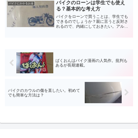
す。お金以外ののことも含めて、バイク
バイクのローンは学生でも使え
バイクにかかるお金
通勤の節約についてお伝えします。
る？基本的な考え方
バイクをローンで買うことは、学生でも
できるのでしょうか？親に言うと反対さ
れるので、内緒にしておきたい。アルバ
イト代などで返済できる金額だから、だ
まって契約したい。それが実際にできる
のか、バイクのローンと学生の問題点に
ついてまとめました。
ばくおんはバイク漫画の人気作。批判も
あるが長期連載。
バイクのカウルの傷を直したい。初めて
でも簡単な方法は？