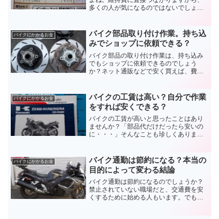
多くの人が気になるのではないでしょう
か？とは言え保証がしっかりしていなけ
れば、事故があったときに心配です。一
括見積もりで比較して、バイクの任意保
バイク部品取り付け作業。持ち込
バイクにかかるお金
険が安い会社を探してみましょう。
みでショップに依頼できる？
バイク部品の取り付け作業は、持ち込み
でもショップに依頼できるのでしょう
か？ネット通販などで安く買えば、費用
も少なくて済みますよね。そう考えるの
は当然ですが。お店には嫌がられると思
います。理由や対処法などバイクの部品
バイクの工賃は高い？自分で作業
バイクにかかるお金
取り付けについて考えてみましょう。
をすれば安くできる？
バイクの工賃が高いと思ったことはあり
ませんか？「部品代だけだったら安いの
に・・・」そんなことも珍しくありませ
ん。お店によって違いはありますが、あ
る程度の相場はあります。納得できない
なら自分でやるしかありません。バイク
バイク通勤は節約になる？本当の
バイクにかかるお金
の工賃は高いのか検証してみます。
目的によって変わる結論
バイク通勤は節約になるのでしょうか？
禁止されていない職場だと、交通費を安
くするために始める人もいます。でも晴
れていれば良いですが雨もありますし、
夏と冬の気温差も体に負荷がかかりま