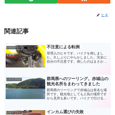
ヒキ
関連記事
不注意による転倒
バイクブログ
管理人のヒキです。バイクを倒しまし
た。久しぶりにやらかしました。完全に
自分の不注意です。倒したのはまさかの
車重が軽い原付。原因はハンドルロック
の解除忘れ。キースイッチと一体だった
ら起こらないミスです。近所に買い出し
に行っていて店舗の壁に沿っ...
群馬県へのツーリング。赤城山の
バイクブログ
観光名所をまわってきました
群馬県のツーリングで赤城山は有名な場
所です。観光地としても人気の場所です
から見所も多いです。バイクで行けるの
は春、夏、秋ですが、車だったら冬は氷
上でワカサギ釣りも。季節ごとに楽しめ
ますから、群馬県へのツーリングに赤城
インカム選びの失敗
バイクブログ
山を組みこんでみませんか？