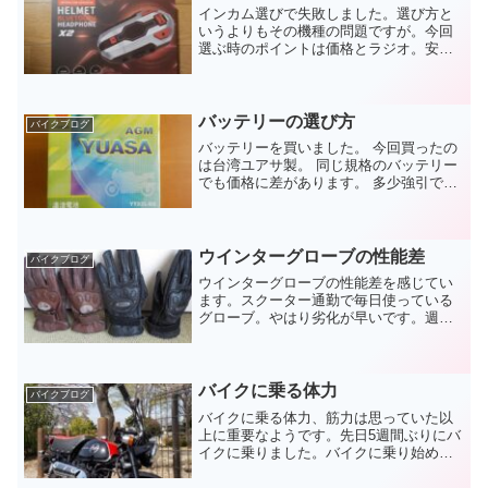
インカム選びで失敗しました。選び方と
いうよりもその機種の問題ですが。今回
選ぶ時のポイントは価格とラジオ。安く
てラジオ機能が付いた製品を買いまし
た。商品が届いたので使ってみたのです
が。思わぬ落とし穴がありました。安い
製品とは言えブルートゥース...
バッテリーの選び方
バイクブログ
バッテリーを買いました。 今回買ったの
は台湾ユアサ製。 同じ規格のバッテリー
でも価格に差があります。 多少強引です
が、大きく分ければ3種類。 一番安いの
が名も知れない中国メーカー製。 中間ク
ラスが名前くらいは知っているメーカー
の海外製造品。...
ウインターグローブの性能差
バイクブログ
ウインターグローブの性能差を感じてい
ます。スクーター通勤で毎日使っている
グローブ。やはり劣化が早いです。週末
用にはメーカー上位モデルを使っている
のですが。通勤用は費用削減のため中級
モデルを買いました。グリップヒーター
を使うので防寒性能に問題...
バイクに乗る体力
バイクブログ
バイクに乗る体力、筋力は思っていた以
上に重要なようです。先日5週間ぶりにバ
イクに乗りました。バイクに乗り始めて
以来これだけ期間が空いたのは初めてで
す。理由は単純に体調不良。２週間ほど