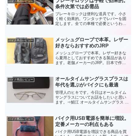
ブレーキロックは手軽で効果的。
バイク用品レビュー
電熱インソールはおすすめですよ。
条件次第では必需品
ブレーキロックは便利な道具です。小さ
く軽く効果的。ワンタッチでレバーを固
定します。全ての車種で必要というわけ
ではないですが、対象バイクは幅広いで
す。日常使いもメンテナンスにも欲しい
場面が出てきます。安いですからブレー
メッシュグローブで本革。レザー
バイク用品レビュー
キロックを試してみませんか？
好きならおすすめのJRP
メッシュグローブで本革。レザー好きな
ら夏用としておすすめできる製品があり
ます。老舗メーカーのJRP。日本で作ら
れているので品質も問題なし。その分ち
ょっとお高いですが、手入れをしっかり
すれば長く使えます。メッシュグローブ
オールタイムサングラスプラスは
バイク用品レビュー
も本革なら安全性もありますよ。
年代を選ぶがバイクにも最適
管理人のヒキです。今日はオールタイム
サングラスについてお話をしたいと思い
ます。⇒鯖江 オールタイムサングラス チ
タンプラス 度付きサングラス 紫外線対策
日本製 乾レンズ見た目は普通の眼鏡です
がレンズになっているのはごく一部。下
バイク用USB電源を簡単に増設。
バイク用品レビュー
の内側あたり...
定番メーカーの利点もある
バイク用USB電源を増設できる商品を買