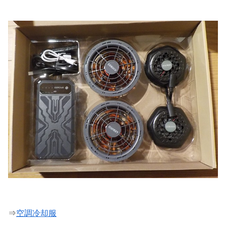
⇒
空調冷却服