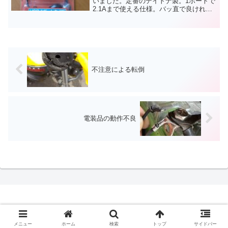
いました。定番のデイトナ製。1ポートで
2.1Aまで使える仕様。バッ直で良ければ
配線二本をバッテリーに繋ぐだけ。同社
の充電器につなぐためのコネクタも、人
によっては便利な機能。バイク用USB電
源を簡単に作れます。
不注意による転倒
電装品の動作不良
© 2017 遊風輪 バイクツーリングを楽しい遊びの時間にしよう.
メニュー
ホーム
検索
トップ
サイドバー