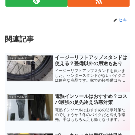
ヒキ
関連記事
イージーリフトアップスタンドは
バイク用品レビュー
使える？整備以外の用途もあり
イージーリフトアップスタンドを買いま
した。センタースタンドがないバイクに
は便利な商品です。家での軽整備はもち
ろん、ツーリングにも持って行ける大き
さ。長距離を走る人にはおすすめです。
チェーンオイルとセットで持てば、出先
電熱インソールはおすすめ？コス
バイク用品レビュー
でもメンテナンスができますよ
パ最強の足先冷え防寒対策
電熱インソールはおすすめの防寒対策な
のでしょうか？冬のバイクだと冷える指
先。手はもちろん足も痛くなります。厚
手の靴下や二枚重ねの方法もあります
が、熱源は自分の体温。電気にはかない
ません。有線式なら安価でコスパ最高。