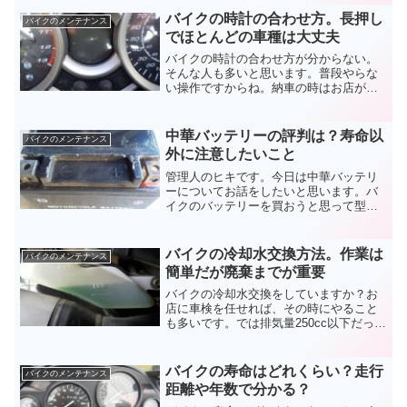
体は簡単ですが、バイクのヘッドライト
バイクの時計の合わせ方。長押し
バイクのメンテナンス
交換は安全にもかかわりますよ。
でほとんどの車種は大丈夫
バイクの時計の合わせ方が分からない。
そんな人も多いと思います。普段やらな
い操作ですからね。納車の時はお店がや
ってくれているでしょう。乗り続けてい
るとだんだんズレてきます。バッテリー
交換でリセットされる場合も。バイクの
中華バッテリーの評判は？寿命以
バイクのメンテナンス
時計の合せ方をお伝えします。
外に注意したいこと
管理人のヒキです。今日は中華バッテリ
ーについてお話をしたいと思います。バ
イクのバッテリーを買おうと思って型番
を調べネット検索。互換性のある安いバ
ッテリーが大量に出てきますよね。国産
のバッテリーと比べて圧倒的に安い中国
バイクの冷却水交換方法。作業は
バイクのメンテナンス
製。価格は魅力的ですが安...
簡単だが廃棄までが重要
バイクの冷却水交換をしていますか？お
店に車検を任せれば、その時にやること
も多いです。では排気量250cc以下だった
らどうでしょう？自分でしっかり管理し
ないと、いつまでも買ったときのままで
すよね。作業は簡単なのでバイクの冷却
バイクの寿命はどれくらい？走行
バイクのメンテナンス
水交換方法を覚えましょう。
距離や年数で分かる？