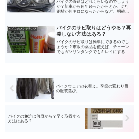
バイクの寿命はどれくらいなのでしょう
か？新車から何年経ったからとか、走行
距離が何キロになったからなど、明確な
基準はあるのでしょうか？旧車と呼ばれ
る古い年式で現役の場合もあります。長
く乗り続けるための手段も含めて、バイ
バイクのサビ取りはどうやる？再
バイクのメンテナンス
クの寿命についてまとめました。
発しない方法はある？
バイクのサビ取りは簡単にできるのでし
ょうか？市販の薬品を使えば、チェーン
でもガソリンタンクでもキレイにするこ
とはできます。メッキ部品も専用のケミ
カルがありますし。一番やっかいなのは
マフラー。誰にでもできるバイクのサビ
取り方法をお伝えしていきます。
バイクウェアの衣替え。季節の変わり目
の服装選び。
バイクの免許は何歳から？早く取得する
方法はある？