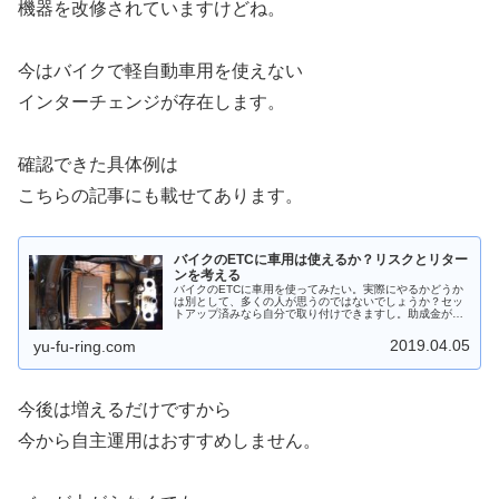
機器を改修されていますけどね。
今はバイクで軽自動車用を使えない
インターチェンジが存在します。
確認できた具体例は
こちらの記事にも載せてあります。
バイクのETCに車用は使えるか？リスクとリター
ンを考える
バイクのETCに車用を使ってみたい。実際にやるかどうか
は別として、多くの人が思うのではないでしょうか？セッ
トアップ済みなら自分で取り付けできますし。助成金が出
る年もありますが、それでもまだ高価なバイクのETC。車
用を流用する問題点を調べてみました。
2019.04.05
yu-fu-ring.com
今後は増えるだけですから
今から自主運用はおすすめしません。