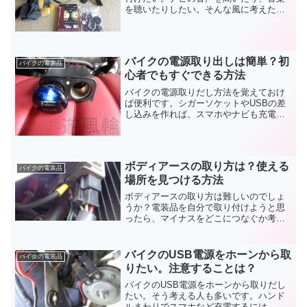
を聴いたりしたい。そんな風に考えたこ
とはないですか？音量や音質は大丈夫な
のか？そもそも違法ではないのか？バイ
クのヘルメットにスピーカーを付けたの
で、そんな疑問にお答えします。
バイクの電源取り出しは簡単？初
バイクの電装品
心者でもすぐできる方法
バイクの電源取りだし方法を覚えておけ
ば便利です。シガーソケットやUSBの差
し込みを作れば、スマホやナビも充電で
きます。グリップヒーターや電熱ウェア
も、有線式なら時間を気にせず使えます
よ。初心者でも分かりやすいようにバイ
クの電源取り出しを説明します。
ボディアースの取り方は？使える
バイクの電装品
場所を見つける方法
ボディアースの取り方は難しいのでしょ
うか？電装品を自分で取り付けようと思
ったら、マイナスをどこにつなぐか考え
る必要があります。バッテリーまで伸ば
しても動作しますが、配線の取り回しは
大変になります。ボディアースの取り方
バイクのUSB電源をホーンから取
バイクの電装品
を覚えて作業を楽にしましょう。
りたい。注意することは？
バイクのUSB電源をホーンから取りだし
たい。そう考える人も多いです。ハンド
ルまわりでスマホなど充電するには、近