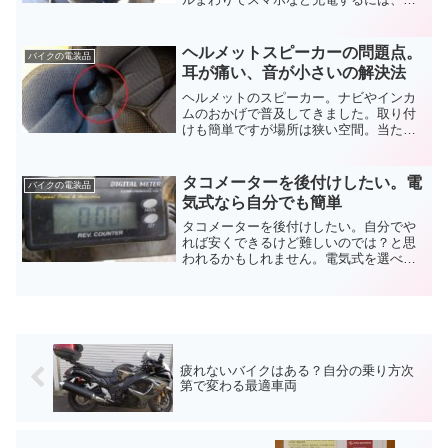
くて便利な場所ですからね。作業自体は
簡単ですが、注意すべきことも。実際に
バイクのUSB電源をホーンからとってみ
ヘルメットスピーカーの問題点。
バイクの電装品
たので、手順をご説明します。
耳が痛い、音が小さいの解決法
ヘルメットのスピーカー。ナビやインカ
ムのおかげで普及してきました。取り付
けも簡単ですが場所は狭い空間。当たっ
て耳が痛いとか、よく音が聞こえないな
んて問題も起こります。どちらの場合も
解決方法はありますから、ヘルメットの
タコメーターを後付けしたい。電
バイクの電装品
スピーカーを調整してみましょう。
気式なら自分でも簡単
タコメーターを後付けしたい。自分でや
れば安くできるけど難しいのでは？と思
われるかもしれません。電気式を選べば
簡単ですよ。繋ぐのは電源と回転数検出
用の配線だけ。初心者の人でもできます
から、DIYの練習も兼ねてタコメーターの
後付けに挑戦してみましょう。
疲れないバイクはある？自分の乗り方次
第で変わる最適車両