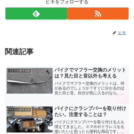
ヒキをフォローする
ヒキ
関連記事
バイクでマフラー交換のメリット
バイクの基本知識
は？見た目と音以外も考える
バイクでマフラー交換のメリットは、何
があるのでしょうか？すぐに分かるのは
見た目と音。自分が気に入るのなら、そ
れだけでも十分なのですが。どんなこと
にも長所と短所はあります。高いお金を
出すのですから、バイクのマフラー交換
バイクにクランプバーを取り付け
バイクの基本知識
をするメリットを考えましょう。
たい。注意することは？
バイクにクランプバーを取り付ける人も
増えてきました。スマホやドラレコをを
使いたいと思ったら便利な用品です。セ