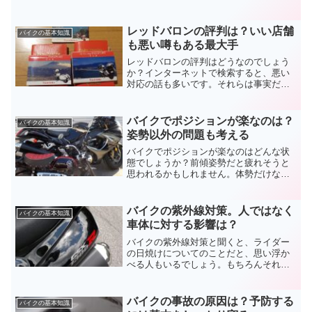
パハンだったら必需品。ハンドルのパイ
プ部分が少ないですからね。製品選びか
ら使用時まで注意点も含め、バイクのク
レッドバロンの評判は？いい店舗
バイクの基本知識
ランプバーについてまとめました。
も悪い噂もある最大手
レッドバロンの評判はどうなのでしょう
か？インターネットで検索すると、悪い
対応の話も多いです。それらは事実だと
思いますが誇張されている面もありま
す。店舗数と営業年数。これらも考えな
いと正確ではありません。レッドバロン
バイクでポジションが楽なのは？
バイクの基本知識
の評判について考えてみました。
姿勢以外の問題も考える
バイクでポジションが楽なのはどんな状
態でしょうか？前傾姿勢だと疲れそうと
思われるかもしれません。体勢だけなら
そうかもしれませんが、長距離用ツアラ
ーでも使われています。長時間のツーリ
ングでも楽しめるように、バイクでポジ
バイクの紫外線対策。人ではなく
バイクの基本知識
ションが楽な条件を考えてみます。
車体に対する影響は？
バイクの紫外線対策と聞くと、ライダー
の日焼けについてのことだと、思い浮か
べる人もいるでしょう。もちろんそれも
大事なのですが。人だけでなく、車両に
も影響があります。どんなことができる
かや考え方など、バイクの紫外線対策に
バイクの事故の原因は？予防する
バイクの基本知識
ついてまとめました。