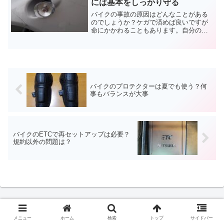
には基本をしっかり守る
バイクの事故の原因はどんなことがある
のでしょうか？ケガで済めば良いですが
命にかかわることもあります。自分の体
を守るためにも、危険な状況を知ってお
きましょう。正確な数値は警視庁が公表
しています。HPのデータを使いバイクの
事故原因から予防法を考えます。
バイクのプロテクターは夏でも使う？何
事もバランスが大事
バイクのETCで再セットアップは必要？
規約以外の問題は？
メニュー
ホーム
検索
トップ
サイドバー