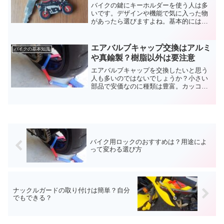
バイクの鍵にキーホルダーを使う人は多
いです。デザインや機能で気に入った物
があったら選びますよね。基本的にはそ
れで問題ありませんが、注意点もありま
す。どうせ買うなら特徴を理解して、失
敗だったと思わないようなバイクのキー
エアバルブキャップ交換はアルミ
バイクの基本知識
ホルダーにしましょう。
や真鍮製？樹脂以外は要注意
エアバルブキャップを交換したいと思う
人も多いのではないでしょうか？小さい
部品で安価なのに種類は豊富。カッコイ
イだけでなく、カワイイ、面白い系もあ
ります。でも素材によってはデメリット
も。アルミは要注意。エアバルブキャッ
プの交換についてまとめました。
バイク用ロックのおすすめは？用途によ
って変わる選び方
ナックルガードの取り付けは簡単？自分
でもできる？