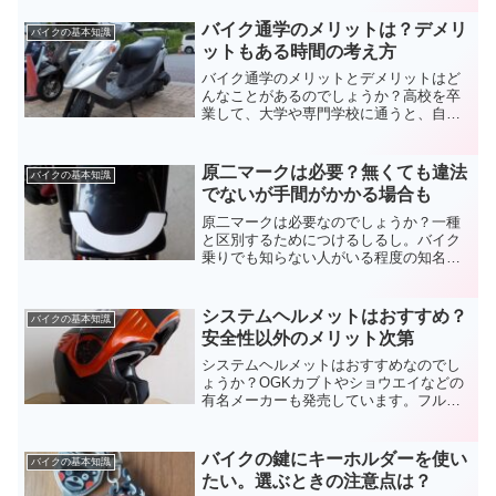
な事も起こります。車体に異常があるの
かと心配になりますが、バイクのタイヤ
バイク通学のメリットは？デメリ
バイクの基本知識
で偏摩耗は珍しくありませんよ。
ットもある時間の考え方
バイク通学のメリットとデメリットはど
んなことがあるのでしょうか？高校を卒
業して、大学や専門学校に通うと、自宅
から遠いことがほとんど。電車やバスを
使うのとどちらが良いのでしょうか？時
間のことを中心に、バイク通学のメリッ
原二マークは必要？無くても違法
バイクの基本知識
トとデメリットをお伝えします。
でないが手間がかかる場合も
原二マークは必要なのでしょうか？一種
と区別するためにつけるしるし。バイク
乗りでも知らない人がいる程度の知名度
です。付けていなくても違法ではありま
せんが、余計な手間が増え、時間を取ら
れるかもしれません。原二マークは必要
システムヘルメットはおすすめ？
バイクの基本知識
なくても有ったほうが良いですよ。
安全性以外のメリット次第
システムヘルメットはおすすめなのでし
ょうか？OGKカブトやショウエイなどの
有名メーカーも発売しています。フルフ
ェイスにはかなわないにしろ、ジェット
よりは安全性も高まります。長所と短所
を考えながら、システムヘルメットはお
バイクの鍵にキーホルダーを使い
バイクの基本知識
すすめなのか検証してみます。
たい。選ぶときの注意点は？