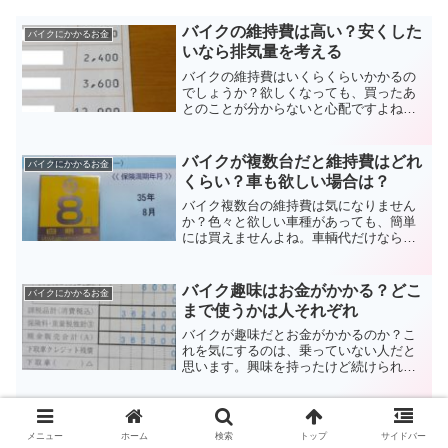
バイクの維持費は高い？安くした
バイクにかかるお金
いなら排気量を考える
バイクの維持費はいくらくらいかかるの
でしょうか？欲しくなっても、買ったあ
とのことが分からないと心配ですよね。
税金に保険にガソリン代。これくらいは
すぐに思いつくでしょう。他には何があ
るのでしょうか？バイクの維持費にどん
バイクが複数台だと維持費はどれ
バイクにかかるお金
なものがあるのかを考えてみます。
くらい？車も欲しい場合は？
バイク複数台の維持費は気になりません
か？色々と欲しい車種があっても、簡単
には買えませんよね。車輌代だけならと
もかく、その後の費用も増えますから。
税金や自賠責・任意保険など、増えるも
のが多いですが、逆に減るものも。バイ
バイク趣味はお金がかかる？どこ
バイクにかかるお金
ク複数台の維持費を考えてみます。
まで使うかは人それぞれ
バイクが趣味だとお金がかかるのか？こ
れを気にするのは、乗っていない人だと
思います。興味を持ったけど続けられる
のか？家族や友人の生活を心配して、ど
れくらい必要なのかを知りたい。そうい
うときの目安になるように、バイク趣味
バイク部品取り付け作業。持ち込
バイクにかかるお金
で使うお金をまとめてみました。
メニュー
ホーム
検索
トップ
サイドバー
みでショップに依頼できる？