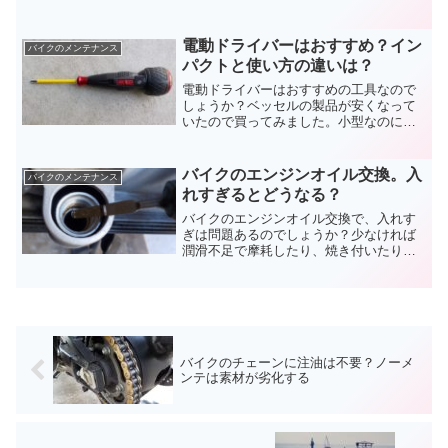
分だけで作業をするのに、誰かいないと
使えないのでは意味がないですよね。安
心して立てられる、バイクのメンテナン
電動ドライバーはおすすめ？イン
バイクのメンテナンス
ススタンドの選び方をお伝えします。
パクトと使い方の違いは？
電動ドライバーはおすすめの工具なので
しょうか？ベッセルの製品が安くなって
いたので買ってみました。小型なのにト
ルクも問題ありません。ビットを替えら
れますから、サイズ違いを揃えるより安
いでしょう。インパクトとは違いますが
バイクのエンジンオイル交換。入
バイクのメンテナンス
電動ドライバーはおすすめですよ。
れすぎるとどうなる？
バイクのエンジンオイル交換で、入れす
ぎは問題あるのでしょうか？少なければ
潤滑不足で摩耗したり、焼き付いたりす
るのは想像できます。でも多い分には大
丈夫そうですよね。足りないよりは良い
のか、バイクのエンジンオイル交換で入
れすぎについて検証します。
バイクのチェーンに注油は不要？ノーメ
ンテは素材が劣化する