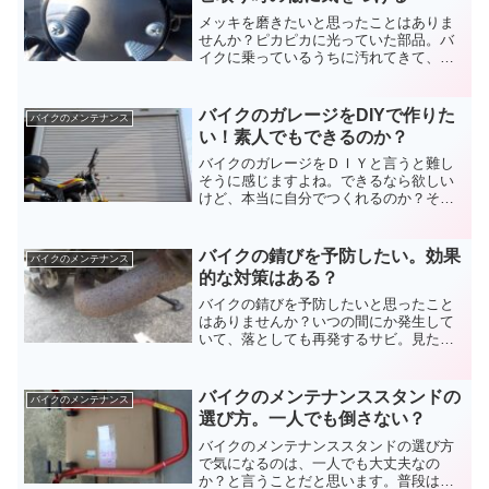
メッキを磨きたいと思ったことはありま
せんか？ピカピカに光っていた部品。バ
イクに乗っているうちに汚れてきて、い
つのまにか失われる輝き。洗車をしただ
けでは綺麗になりません。原因であるサ
ビを落としてから、傷つけないように注
バイクのガレージをDIYで作りた
バイクのメンテナンス
意してメッキを磨きましょう。
い！素人でもできるのか？
バイクのガレージをＤＩＹと言うと難し
そうに感じますよね。できるなら欲しい
けど、本当に自分でつくれるのか？そん
な心配もあって当然です。費用が安くす
むことが最大の利点ですが、デメリット
もあります。バイクのガレージをＤＩＹ
バイクの錆びを予防したい。効果
バイクのメンテナンス
することについて検証してみます。
的な対策はある？
バイクの錆びを予防したいと思ったこと
はありませんか？いつの間にか発生して
いて、落としても再発するサビ。見た目
も悪くなりますし、ひどくなれば強度に
影響があるかも知れません。効果的な対
策がないか、バイクの錆びの予防方法を
バイクのメンテナンススタンドの
バイクのメンテナンス
原因も含めて考えてみます。
選び方。一人でも倒さない？
バイクのメンテナンススタンドの選び方
で気になるのは、一人でも大丈夫なの
か？と言うことだと思います。普段は自