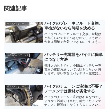
関連記事
バイクのブレーキフルード交換。
バイクのメンテナンス
車検がないなら時期を決める
バイクのブレーキフルード交換。時期は
どれくらいでやるべきなのでしょうか？
作業は簡単で自分でできるのでしょう
か？乗れば必ずお世話になる最重要な部
品ですが、知らないことも多いかもしれ
ません。安全に関わるバイクのブレーキ
バッテリー充電器をバイクに簡単
バイクのメンテナンス
フルード交換についてお伝えします。
につなぐ方法
管理人のヒキです。今日はバッテリー充
電器の接続方法ついてお話をしたいと思
います。寒い季節はバッテリー充電器を
使っている人もいますよね。鍵で開けら
れるシート下など簡単に見られる場所な
ら良いですが。工具を使わないとバッテ
バイクのチェーンに注油は不要？
バイクのメンテナンス
リーが見られない。そんな...
ノーメンテは素材が劣化する
バイクのチェーンに注油は不要なのでし
ょうか？以前では当たり前だったメンテ
ナンス。最近はしなくても大丈夫という
意見も目にします。グリスが封入されて