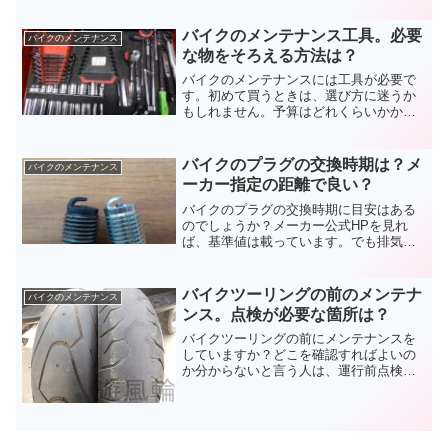
いているから潤滑の必要はなく、メッキ
で錆びもない。正論に思えるバイクチェ
バイクのメンテナンス工具。必要
バイクのメンテナンス
ーンに注油は不要論を検証します。
な物をそろえる方法は？
バイクのメンテナンスには工具が必要で
す。初めて買うときは、選び方に迷うか
もしれません。予算はどれくらいかかる
か。整備には何を使うか。分からないこ
とも多いですよね。間違いがないのはメ
ーカー純正品。参考にしながらバイクの
バイクのプラグの交換時期は？メ
バイクのメンテナンス
メンテナンス工具を揃えましょう。
ーカー指定の距離で良い？
バイクのプラグの交換時期に目安はある
のでしょうか？メーカー公式HPを見れ
ば、基準値は載っています。でも排気量
が違う原付も大型も、同じ走行距離で良
いのでしょうか？同じ部品を使う車とも
比較しながら、バイクのプラグの交換時
バイクツーリングの前のメンテナ
バイクのメンテナンス
期について考えてみます。
ンス。点検が必要な箇所は？
バイクツーリングの前にメンテナンスを
していますか？どこを確認すればよいの
か分からないと言う人は、運行前点検の
ことを思いだしましょう。教習所で習い
ましたよね。トラブルの不安なく楽しん
でくるためにも、バイクツーリングとメ
ンテナンスは切りはなせませんよ。