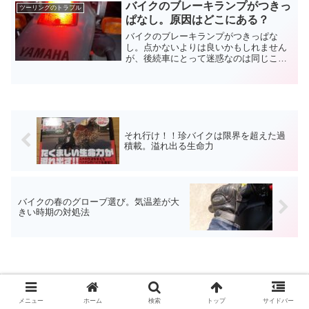
バイクのブレーキランプがつきっ
ツーリングのトラブル
ぱなし。原因はどこにある？
バイクのブレーキランプがつきっぱな
し。点かないよりは良いかもしれません
が、後続車にとって迷惑なのは同じこ
と。自分が減速したことが伝わらない
と、追突されるかもしれませんね。バイ
クのブレーキランプがつきっぱなしなの
は、命にもかかわるトラブルですよ。
それ行け！！珍バイクは限界を超えた過
積載。溢れ出る生命力
バイクの春のグローブ選び。気温差が大
きい時期の対処法
メニュー
ホーム
検索
トップ
サイドバー