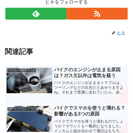
ヒキをフォローする
ヒキ
関連記事
バイクのエンジンが止まる原因
ツーリングのトラブル
は？ガス欠以外は電気を疑う
バイクのエンジンが止まるトラブルは、
ツーリングなどの出先だとあせりますよ
ね。それまで普通に走れていたら、余計
にあわてると思います。ガス欠だったら
分かりやすいですが、それ以外の原因
も。バイクのエンジンが止まるときの点
バイクでスマホを使うと壊れる？
ツーリングのトラブル
検ヶ所を覚えておきましょう。
影響がある3つの原因
バイクでスマホを使うと壊れるのでしょ
うか？マウントも一般的になりました。
インカムと組み合わせて通話はもちろ