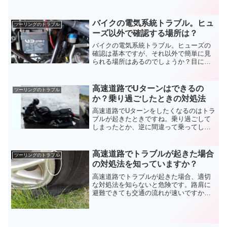
ん、ナビや音楽を聴いている人もいるで
しょう。一台で色々できて便利ですよ
ね。だからこそ扱いに注意して、バイク
バイクの電気系統トラブル。ヒュ
ツーリングのトラブル
でスマホが壊れないようにしましょう。
ーズ以外で確認する場所は？
バイクの電気系統トラブル。ヒューズの
確認は基本ですが、それ以外で簡単に見
られる場所はあるのでしょうか？目に見
えないので、分かりづらくて苦手意識を
持ちがち。でもテスターが無くても調べ
られる箇所はあります。バイクの電気系
高速道路でUターンはできるの
ツーリングのトラブル
統トラブルについてお伝えします。
か？乗り過ごしたときの対処法
高速道路でUターンをしたくなるのはトラ
ブルが起きたときですね。乗り過ごして
しまったとか、逆に間違って乗ってしま
った場合など。そんな時はどうすれば良
いのでしょう？対処法や周回できる場所
についてのことも含めて、高速道路のUタ
高速道路でトラブルが起きた場合
ツーリングのトラブル
ーンについて調べてみました。
の対処法を知っていますか？
高速道路でトラブルが起きた場合、適切
な対処法を知らないと危険です。路肩に
避難できても交通の流れが速いですか
ら、一歩間違えれば命の危険もありま
す。自分の身を守るためにも、高速道路
を使う場合は最低限のトラブル対処法を
覚えておきましょう。