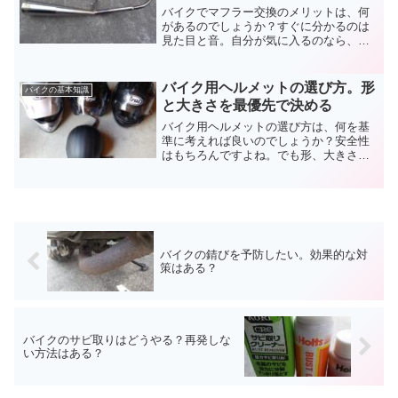
バイクでマフラー交換のメリットは、何
があるのでしょうか？すぐに分かるのは
見た目と音。自分が気に入るのなら、そ
れだけでも十分なのですが。どんなこと
にも長所と短所はあります。高いお金を
出すのですから、バイクのマフラー交換
バイク用ヘルメットの選び方。形
バイクの基本知識
をするメリットを考えましょう。
と大きさを最優先で決める
バイク用ヘルメットの選び方は、何を基
準に考えれば良いのでしょうか？安全性
はもちろんですよね。でも形、大きさ、
デザイン、機能など他の製品と比べられ
るところはたくさんあります。まず決め
る最優先事項を含めて、バイクのヘルメ
ットの選び方をまとめてみました。
バイクの錆びを予防したい。効果的な対
策はある？
バイクのサビ取りはどうやる？再発しな
い方法はある？