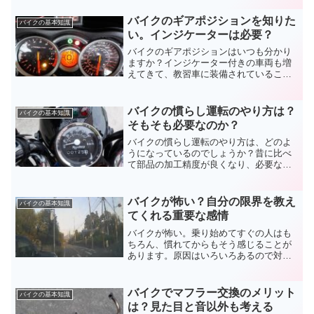
プ部分が少ないですからね。製品選びか
ら使用時まで注意点も含め、バイクのク
バイクのギアポジションを知りた
バイクの基本知識
ランプバーについてまとめました。
い。インジケーターは必要？
バイクのギアポジションはいつも分かり
ますか？インジケーター付きの車両も増
えてきて、教習車に装備されていること
も。それで慣れてしまえば、欲しくなり
ますよね。無くても運転はできますが、
他の方法でも良いので、バイクのギアポ
バイクの慣らし運転のやり方は？
バイクの基本知識
ジションを把握しておきましょう。
そもそも必要なのか？
バイクの慣らし運転のやり方は、どのよ
うになっているのでしょうか？昔に比べ
て部品の加工精度が良くなり、必要ない
という意見もあります。面倒だからしな
いと言う人もいます。実際のところはど
うなのか、バイクの慣らし運転のやり方
バイクが怖い？自分の限界を教え
バイクの基本知識
や、考えかたをお伝えします。
てくれる重要な感情
バイクが怖い。乗り始めてすぐの人はも
ちろん、慣れてからもそう感じることが
あります。原因はいろいろあるので対処
法がない場合も。恐怖は危険を教えてく
れる大切な感情。無理をしても良いこと
はありません。バイクが怖いと思った
バイクでマフラー交換のメリット
バイクの基本知識
ら、その理由も考えてみましょう。
は？見た目と音以外も考える