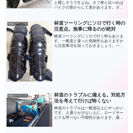
と難しそうですよね。オフ車と比べれば
バイクの形からして差があります。タイ
ヤや車高や重さなど、未舗装路での走り
に影響する性能が違います。ツーリング
で行きたいところがあっても、フルカウ
林道ツーリングにソロで行く時の
林道ツーリング
ルでダートは無理なのでしょうか？
注意点。無事に帰るのが絶対
林道ツーリングにソロで行く時もありま
す。一般道と違った危険性もありますか
ら注意事項を知っておきましょう。一人
だと何かあった時に大変ですから積極的
には勧めませんが、しっかり準備をすれ
ば林道ツーリングにソロでも行けます
よ。
林道のトラブルに備える。対処方
林道ツーリング
法を考えて行けば怖くない
林道のトラブルは一般道以上にやっかい
です。人通りが少ない上に、ロードサー
ビスも呼べない可能性があります。最低
限、舗装路まで出てこられるように対処
法を考えておきましょう。特にソロツー
リングをする人は、一人で林道のトラブ